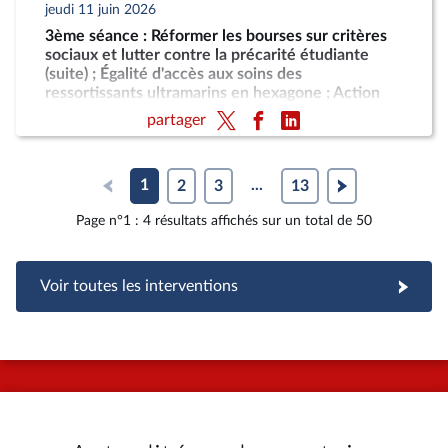
jeudi 11 juin 2026
3ème séance : Réformer les bourses sur critères
sociaux et lutter contre la précarité étudiante
(suite) ; Égalité d'accès aux soins des
ressortissants ultramarins en hexagone ; Action
résolue de la France contre le blocus imposé au
partager
peuple cubain
1
2
3
...
13
Page n°1 : 4 résultats affichés sur un total de 50
Voir toutes les interventions