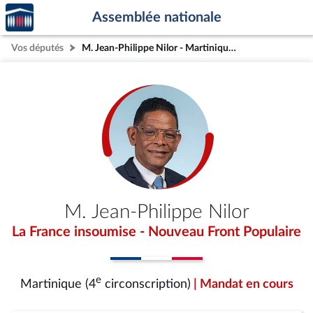
Accèder
Aller au contenu
Aller en bas de la page
Assemblée nationale
à la
page
Vos députés
M. Jean-Philippe Nilor - Martinique (4e circonscription)
d'accueil
M. Jean-Philippe Nilor
La France insoumise - Nouveau Front Populaire
e
Martinique (4
circonscription)
| Mandat en cours