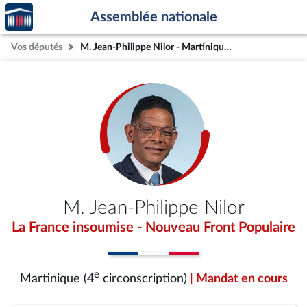
Accèder
Aller au contenu
Aller en bas de la page
Assemblée nationale
à la
page
Vos députés
M. Jean-Philippe Nilor - Martinique (4e circonscription)
d'accueil
M. Jean-Philippe Nilor
La France insoumise - Nouveau Front Populaire
e
Martinique (4
circonscription)
| Mandat en cours