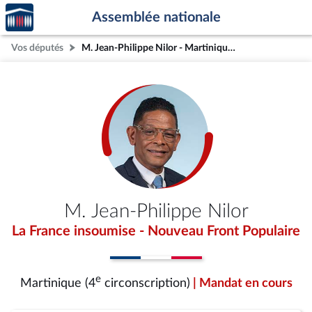
Accèder
Aller au contenu
Aller en bas de la page
Assemblée nationale
à la
page
Vos députés
M. Jean-Philippe Nilor - Martinique (4e circonscription)
d'accueil
M. Jean-Philippe Nilor
La France insoumise - Nouveau Front Populaire
e
Martinique (4
circonscription)
| Mandat en cours