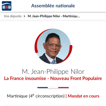
Accèder
Aller au contenu
Aller en bas de la page
Assemblée nationale
à la
page
Vos députés
M. Jean-Philippe Nilor - Martinique (4e circonscription)
d'accueil
M. Jean-Philippe Nilor
La France insoumise - Nouveau Front Populaire
e
Martinique (4
circonscription)
| Mandat en cours