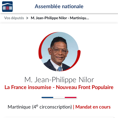
Accèder
Aller au contenu
Aller en bas de la page
Assemblée nationale
à la
page
Vos députés
M. Jean-Philippe Nilor - Martinique (4e circonscription)
d'accueil
M. Jean-Philippe Nilor
La France insoumise - Nouveau Front Populaire
e
Martinique (4
circonscription)
| Mandat en cours