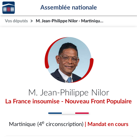
Accèder
Aller au contenu
Aller en bas de la page
Assemblée nationale
à la
page
Vos députés
M. Jean-Philippe Nilor - Martinique (4e circonscription)
d'accueil
M. Jean-Philippe Nilor
La France insoumise - Nouveau Front Populaire
e
Martinique (4
circonscription)
| Mandat en cours