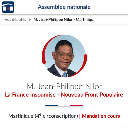
Accèder
Aller au contenu
Aller en bas de la page
Assemblée nationale
à la
page
Vos députés
M. Jean-Philippe Nilor - Martinique (4e circonscription)
d'accueil
M. Jean-Philippe Nilor
La France insoumise - Nouveau Front Populaire
e
Martinique (4
circonscription)
| Mandat en cours