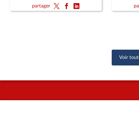
d'enquête
partager
pa
sociales e
désincita
par leur 
Voir tout