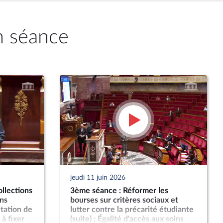
n séance
jeudi 11 juin 2026
ollections
3ème séance : Réformer les
ns
bourses sur critères sociaux et
itation de
lutter contre la précarité étudiante
à fixer
(suite) ; Égalité d'accès aux soins