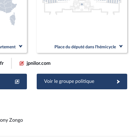
partement
Place du député dans l'hémicycle
fr
jpnilor.com
Voir le groupe politique
ony Zongo