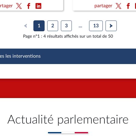
 sur le coût réel des aides
les règles en matière d'én
rtager
partager
t les effets de
d'eau et d'assainissement
tion au travail engendrés
cumul
1
2
3
...
13
Page n°1 : 4 résultats affichés sur un total de 50
es les interventions
Actualité parlementaire