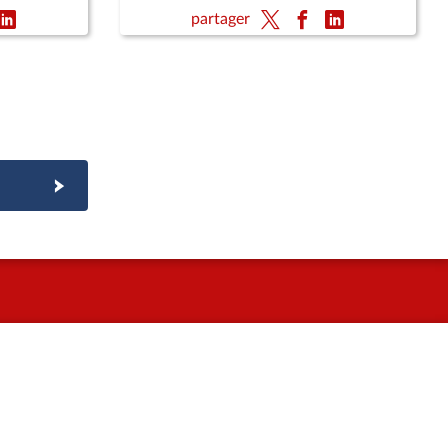
ergie,
des ressortissants ultramarins en
partager
hexagone ; Action résolue de la
France contre le blocus imposé au
peuple cubain