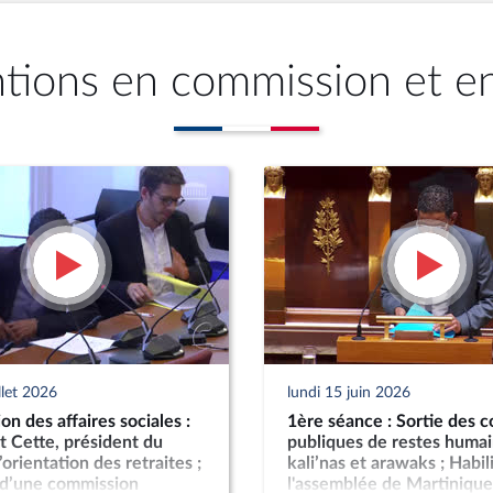
ntions en commission et e
llet 2026
lundi 15 juin 2026
n des affaires sociales :
1ère séance : Sortie des c
t Cette, président du
publiques de restes humai
’orientation des retraites ;
kali’nas et arawaks ; Habil
 d’une commission
l'assemblée de Martinique 