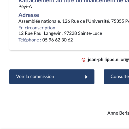
Rattachement au titre du financement de la 
Péyi-A
Adresse
Assemblée nationale, 126 Rue de l'Université, 75355 
En circonscription :
12 Rue Paul Langevin, 97228 Sainte-Luce
Téléphone :
05 96 62 30 62
@
jean-philippe.nilor
Voir la commission
Consulter
Anne Beri