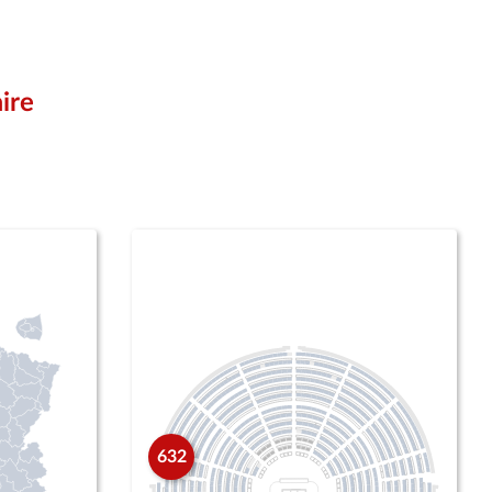
ire
632