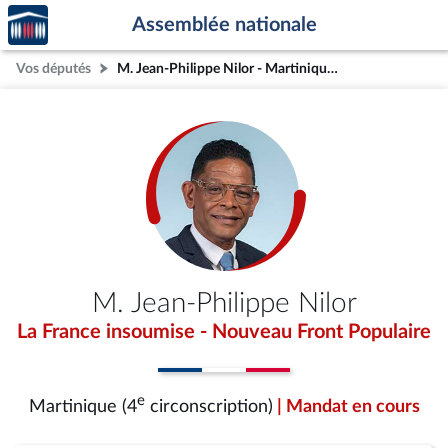
Accèder
Aller au contenu
Aller en bas de la page
Assemblée nationale
à la
page
Vos députés
M. Jean-Philippe Nilor - Martinique (4e circonscription)
d'accueil
M. Jean-Philippe Nilor
La France insoumise - Nouveau Front Populaire
e
Martinique (4
circonscription)
| Mandat en cours