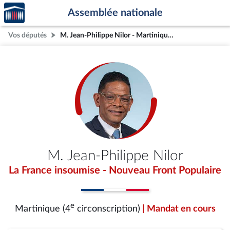
Accèder
Aller au contenu
Aller en bas de la page
Assemblée nationale
à la
page
Vos députés
M. Jean-Philippe Nilor - Martinique (4e circonscription)
d'accueil
M. Jean-Philippe Nilor
La France insoumise - Nouveau Front Populaire
e
Martinique (4
circonscription)
| Mandat en cours