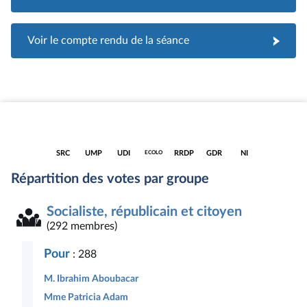
Voir le compte rendu de la séance
Accéder
Accéder
Accéder
Accéder
Accéder
Accéder
Accéder
SRC
UMP
UDI
RRDP
GDR
NI
ECOLO
à la
à la
à la
à la
à la
à la
à la
page
page
page
page
page
page
page
Répartition des votes par groupe
du
du
du
du
du
du
du
groupe
groupe
groupe
groupe
groupe
groupe
groupe
Socialiste,
Union
Union
Écologiste
Radical,
Gauche
Députés
Socialiste, républicain et citoyen
républicain
pour
des
républicain,
démocrate
non
et
un
démocrates
démocrate
et
inscrits
(292 membres)
citoyen
Mouvement
et
et
républicaine
Populaire
indépendants
progressiste
Pour
: 288
M. Ibrahim Aboubacar
Mme Patricia Adam