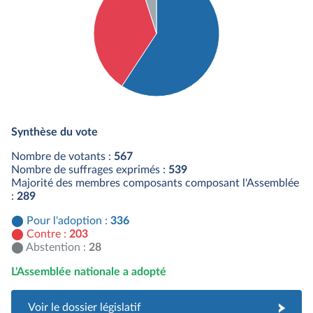
Détail du diagramme :
Pour : 336 députés
Synthèse du vote
Contre : 203 députés
Abstention : 28 députés
Nombre de votants :
567
Nombre de suffrages exprimés :
539
Majorité des membres composants composant l'Assemblée
:
289
Pour l'adoption :
336
Contre :
203
Abstention :
28
L'Assemblée nationale a adopté
Voir le dossier législatif