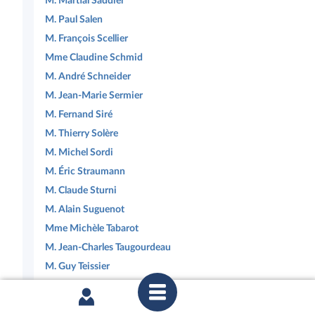
M. Martial Saddier
M. Paul Salen
M. François Scellier
Mme Claudine Schmid
M. André Schneider
M. Jean-Marie Sermier
M. Fernand Siré
M. Thierry Solère
M. Michel Sordi
M. Éric Straumann
M. Claude Sturni
M. Alain Suguenot
Mme Michèle Tabarot
M. Jean-Charles Taugourdeau
M. Guy Teissier
M. Michel Terrot
M. Dominique Tian