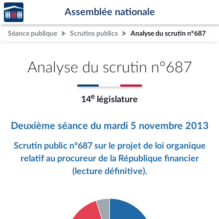
Accèder
Aller au contenu
Aller en bas de la page
Assemblée nationale
à la
page
Séance publique
Scrutins publics
Analyse du scrutin n°687
d'accueil
Analyse du scrutin n°687
e
14
législature
Deuxième séance du mardi 5 novembre 2013
Scrutin public n°687 sur le projet de loi organique
relatif au procureur de la République financier
(lecture définitive).