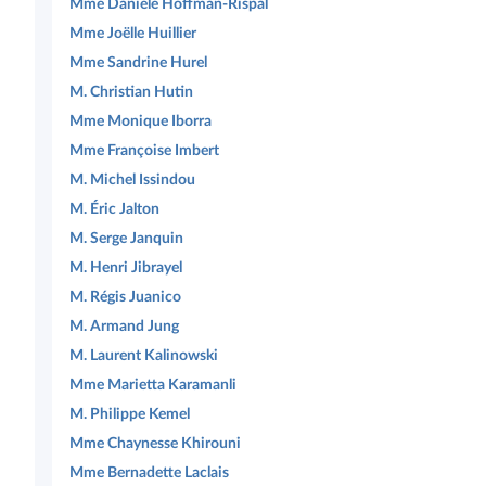
Mme Danièle Hoffman-Rispal
Mme Joëlle Huillier
Mme Sandrine Hurel
M. Christian Hutin
Mme Monique Iborra
Mme Françoise Imbert
M. Michel Issindou
M. Éric Jalton
M. Serge Janquin
M. Henri Jibrayel
M. Régis Juanico
M. Armand Jung
M. Laurent Kalinowski
Mme Marietta Karamanli
M. Philippe Kemel
Mme Chaynesse Khirouni
Mme Bernadette Laclais