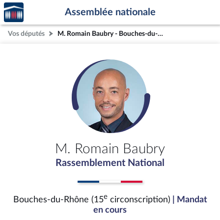
Accèder
Aller au contenu
Aller en bas de la page
Assemblée nationale
à la
page
Vos députés
M. Romain Baubry - Bouches-du-Rhône (15e circonscription)
d'accueil
M. Romain Baubry
Rassemblement National
e
Bouches-du-Rhône (15
circonscription)
| Mandat
en cours