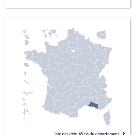
Liste des député(e)s du département