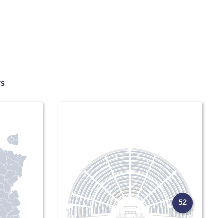
rs
52