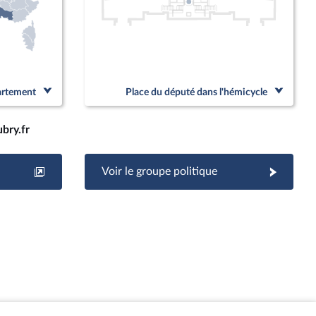
partement
Place du député dans l'hémicycle
bry.fr
Voir le groupe politique