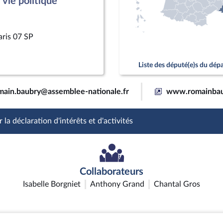
vie politique
aris 07 SP
Liste des député(e)s du dé
main.baubry@assemblee-nationale.fr
www.romainbau
 la déclaration d'intérêts et d'activités
Collaborateurs
Isabelle Borgniet
Anthony Grand
Chantal Gros