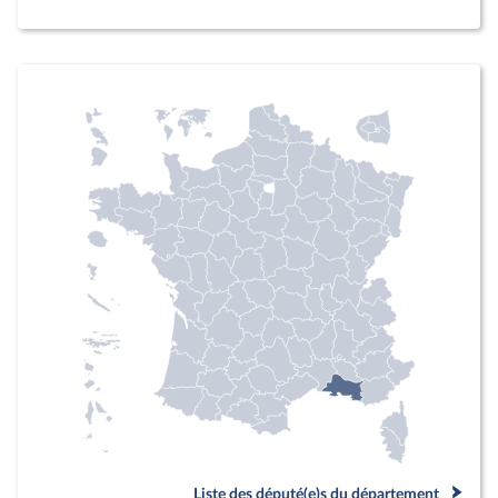
Liste des député(e)s du département