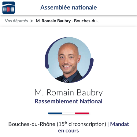
Accèder
Aller au contenu
Aller en bas de la page
Assemblée nationale
à la
page
Vos députés
M. Romain Baubry - Bouches-du-Rhône (15e circonscription)
d'accueil
M. Romain Baubry
Rassemblement National
e
Bouches-du-Rhône (15
circonscription)
| Mandat
en cours