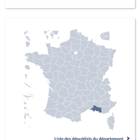
Liste des député(e)s du département