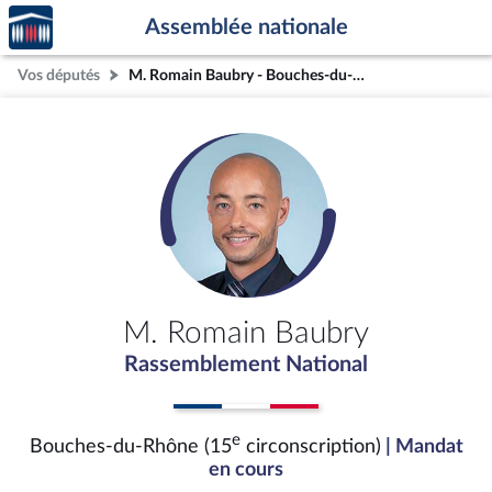
Accèder
Aller au contenu
Aller en bas de la page
Assemblée nationale
à la
page
Vos députés
M. Romain Baubry - Bouches-du-Rhône (15e circonscription)
d'accueil
M. Romain Baubry
Rassemblement National
e
Bouches-du-Rhône (15
circonscription)
| Mandat
en cours