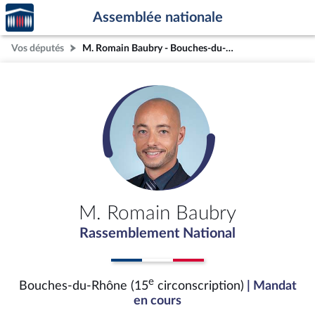
Accèder
Aller au contenu
Aller en bas de la page
Assemblée nationale
à la
page
Vos députés
M. Romain Baubry - Bouches-du-Rhône (15e circonscription)
d'accueil
M. Romain Baubry
Rassemblement National
e
Bouches-du-Rhône (15
circonscription)
| Mandat
en cours