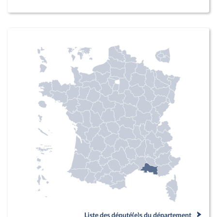
Liste des député(e)s du département