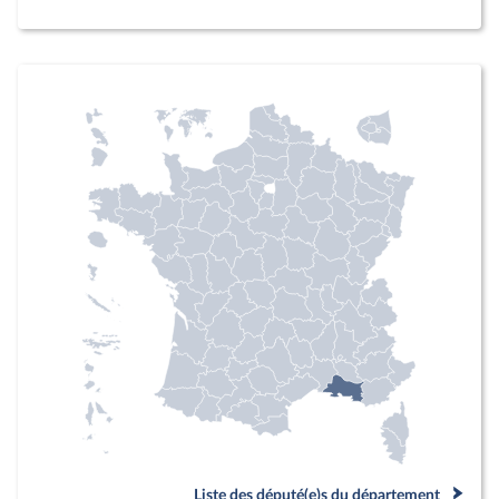
Liste des député(e)s du département