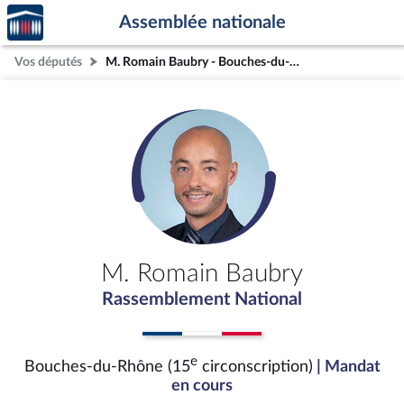
Accèder
Aller au contenu
Aller en bas de la page
Assemblée nationale
à la
page
Vos députés
M. Romain Baubry - Bouches-du-Rhône (15e circonscription)
d'accueil
M. Romain Baubry
Rassemblement National
e
Bouches-du-Rhône (15
circonscription)
| Mandat
en cours