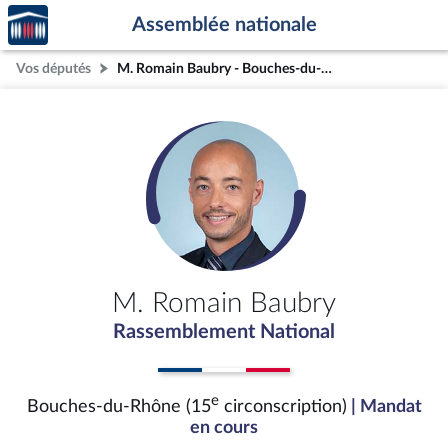
Accèder
Aller au contenu
Aller en bas de la page
Assemblée nationale
à la
page
Vos députés
M. Romain Baubry - Bouches-du-Rhône (15e circonscription)
d'accueil
M. Romain Baubry
Rassemblement National
e
Bouches-du-Rhône (15
circonscription)
| Mandat
en cours