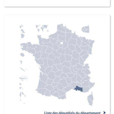
Liste des député(e)s du département