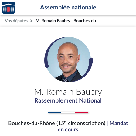
Accèder
Aller au contenu
Aller en bas de la page
Assemblée nationale
à la
page
Vos députés
M. Romain Baubry - Bouches-du-Rhône (15e circonscription)
d'accueil
M. Romain Baubry
Rassemblement National
e
Bouches-du-Rhône (15
circonscription)
| Mandat
en cours