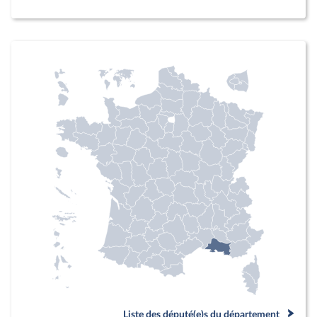
Liste des député(e)s du département