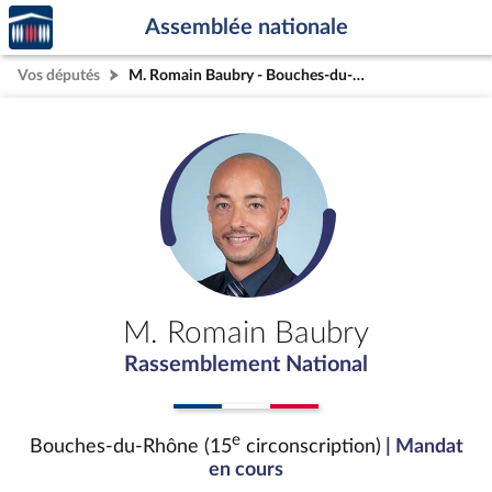
Accèder
Aller au contenu
Aller en bas de la page
Assemblée nationale
à la
page
Vos députés
M. Romain Baubry - Bouches-du-Rhône (15e circonscription)
d'accueil
M. Romain Baubry
Rassemblement National
e
Bouches-du-Rhône (15
circonscription)
| Mandat
en cours