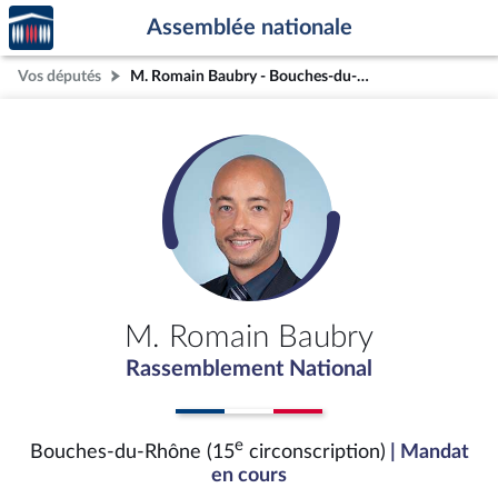
Accèder
Aller au contenu
Aller en bas de la page
Assemblée nationale
à la
page
Vos députés
M. Romain Baubry - Bouches-du-Rhône (15e circonscription)
d'accueil
M. Romain Baubry
Rassemblement National
e
Bouches-du-Rhône (15
circonscription)
| Mandat
en cours