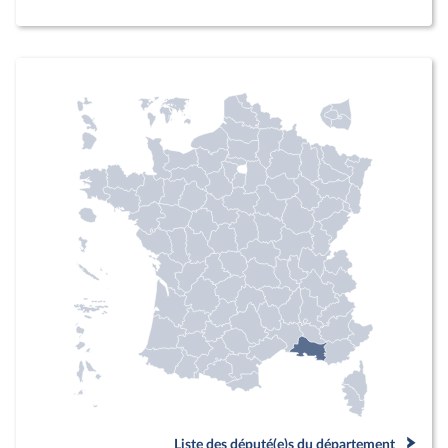
Liste des député(e)s du département