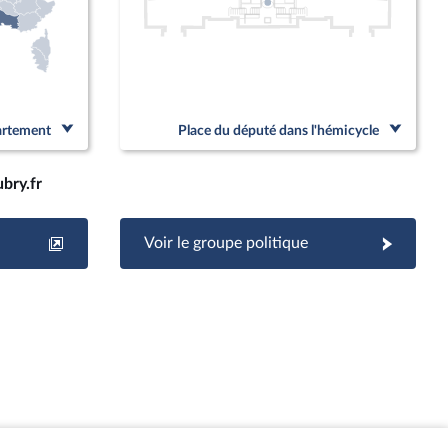
partement
Place du député dans l'hémicycle
bry.fr
Voir le groupe politique