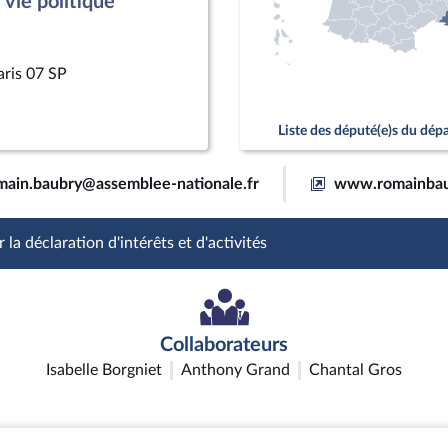
vie politique
aris 07 SP
Liste des député(e)s du dé
main.baubry@assemblee-nationale.fr
www.romainbau
 la déclaration d'intérêts et d'activités
Collaborateurs
Isabelle Borgniet
Anthony Grand
Chantal Gros