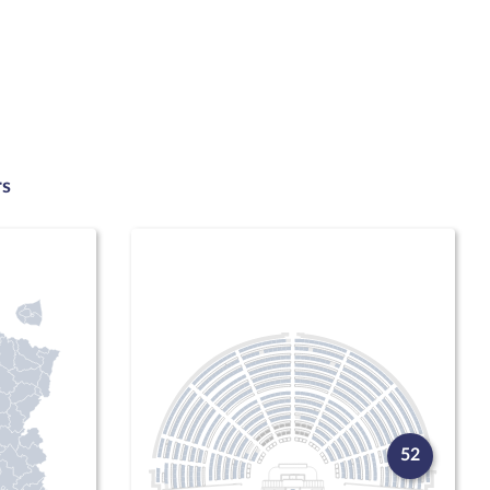
rs
52