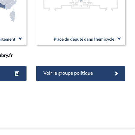
partement
Place du député dans l'hémicycle
bry.fr
Voir le groupe politique