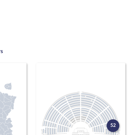
rs
52