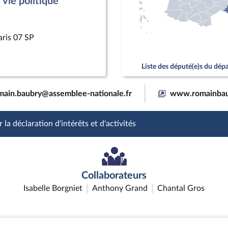
vie politique
aris 07 SP
Liste des député(e)s du dé
main.baubry@assemblee-nationale.fr
www.romainbau
 la déclaration d'intérêts et d'activités
Collaborateurs
Isabelle Borgniet
Anthony Grand
Chantal Gros