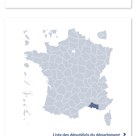
Liste des député(e)s du département