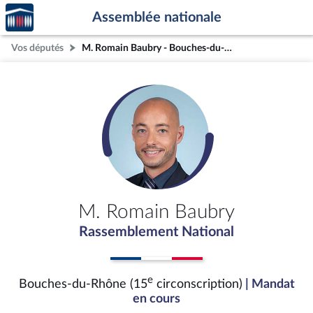
Accèder
Aller au contenu
Aller en bas de la page
Assemblée nationale
à la
page
Vos députés
M. Romain Baubry - Bouches-du-Rhône (15e circonscription)
d'accueil
M. Romain Baubry
Rassemblement National
e
Bouches-du-Rhône (15
circonscription)
| Mandat
en cours