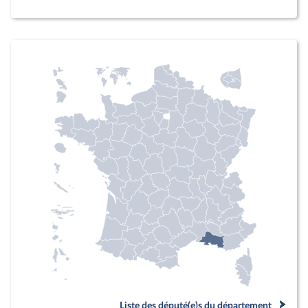
Liste des député(e)s du département