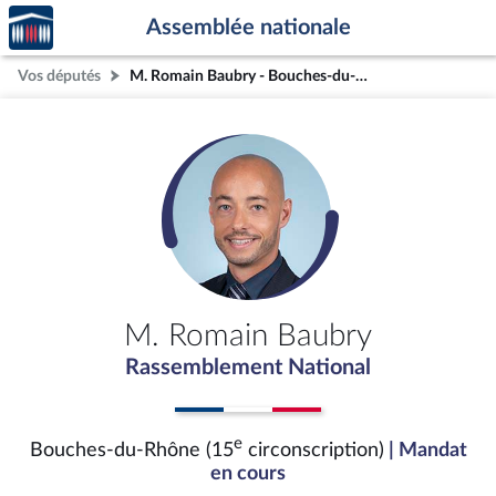
Accèder
Aller au contenu
Aller en bas de la page
Assemblée nationale
à la
page
Vos députés
M. Romain Baubry - Bouches-du-Rhône (15e circonscription)
d'accueil
M. Romain Baubry
Rassemblement National
e
Bouches-du-Rhône (15
circonscription)
| Mandat
en cours