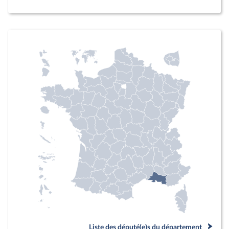
Liste des député(e)s du département