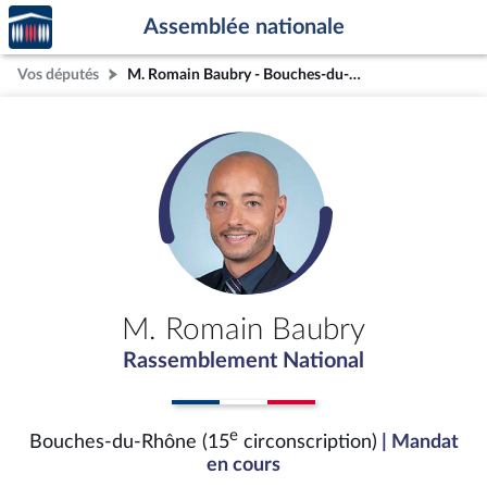
Accèder
Aller au contenu
Aller en bas de la page
Assemblée nationale
à la
page
Vos députés
M. Romain Baubry - Bouches-du-Rhône (15e circonscription)
d'accueil
M. Romain Baubry
Rassemblement National
e
Bouches-du-Rhône (15
circonscription)
| Mandat
en cours