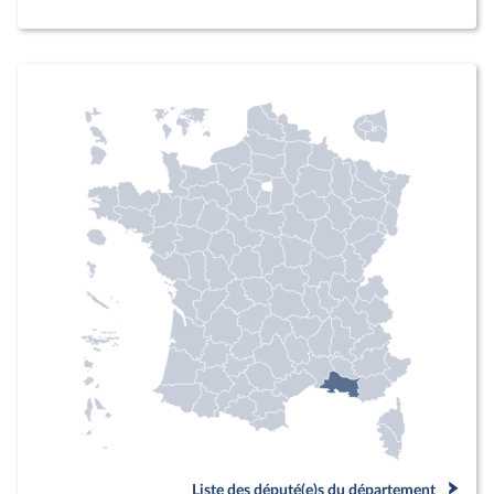
Liste des député(e)s du département