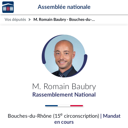
Accèder
Aller au contenu
Aller en bas de la page
Assemblée nationale
à la
page
Vos députés
M. Romain Baubry - Bouches-du-Rhône (15e circonscription)
d'accueil
M. Romain Baubry
Rassemblement National
e
Bouches-du-Rhône (15
circonscription)
| Mandat
en cours