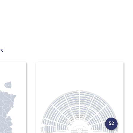
rs
52