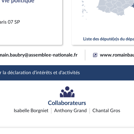
vie politique
aris 07 SP
Liste des député(e)s du dé
main.baubry@assemblee-nationale.fr
www.romainbau
 la déclaration d'intérêts et d'activités
Collaborateurs
Isabelle Borgniet
Anthony Grand
Chantal Gros