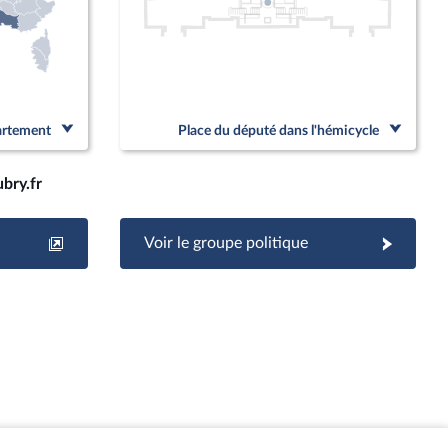
partement
Place du député dans l'hémicycle
bry.fr
Voir le groupe politique