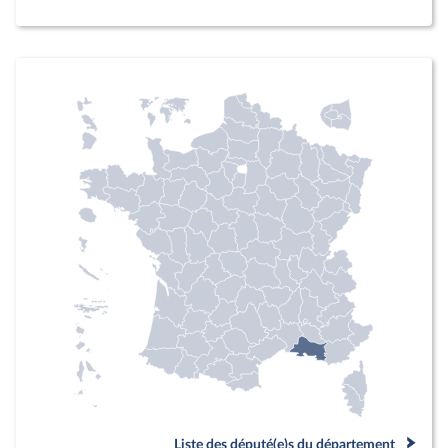
Liste des député(e)s du département