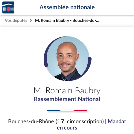
Accèder
Aller au contenu
Aller en bas de la page
Assemblée nationale
à la
page
Vos députés
M. Romain Baubry - Bouches-du-Rhône (15e circonscription)
d'accueil
M. Romain Baubry
Rassemblement National
e
Bouches-du-Rhône (15
circonscription)
| Mandat
en cours