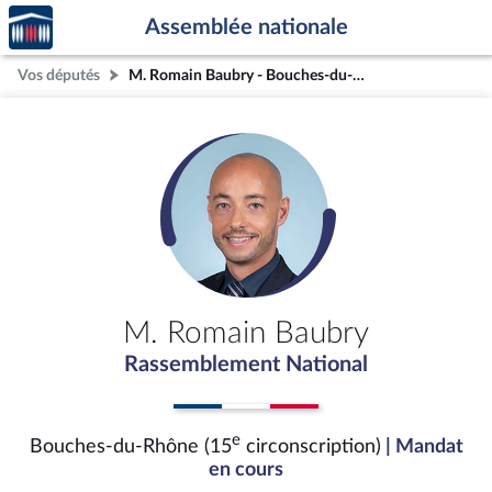
Accèder
Aller au contenu
Aller en bas de la page
Assemblée nationale
à la
page
Vos députés
M. Romain Baubry - Bouches-du-Rhône (15e circonscription)
d'accueil
M. Romain Baubry
Rassemblement National
e
Bouches-du-Rhône (15
circonscription)
| Mandat
en cours