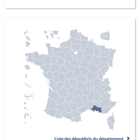
Liste des député(e)s du département