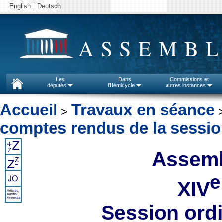
English
Deutsch
ASSEMBL
Les
Dans
Commissions et
députés
l'Hémicycle
autres instances
Accueil
Travaux en séance
>
comptes rendus de la sessi
Assemb
e
XIV
Session ord