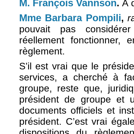
M. François Vannson
.
À q
Mme Barbara Pompili
,
r
pouvait pas considére
réellement fonctionner, 
règlement.
S’il est vrai que le présid
services, a cherché à fac
groupe, reste que, juridi
président de groupe et u
documents officiels et inst
président. C’est vrai ég
dispositions du règleme