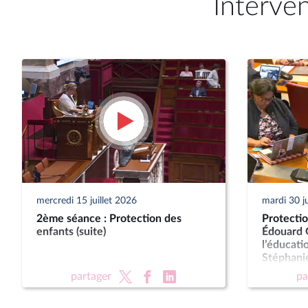
Interve
mercredi 15 juillet 2026
mardi 30 j
2ème séance : Protection des
Protectio
enfants (suite)
Édouard G
l’éducati
Stéphanie
des famil
partager
pa
personne