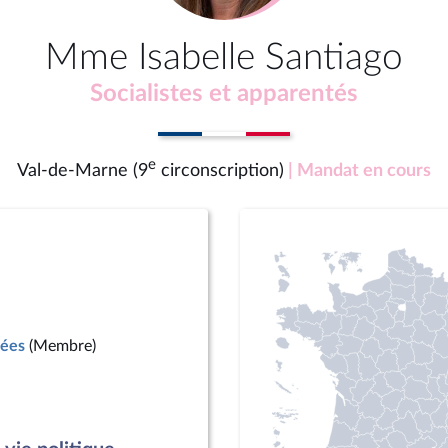
Mme Isabelle Santiago
Socialistes et apparentés
e
Val-de-Marne (9
circonscription)
| Mandat en cours
mées
(Membre)