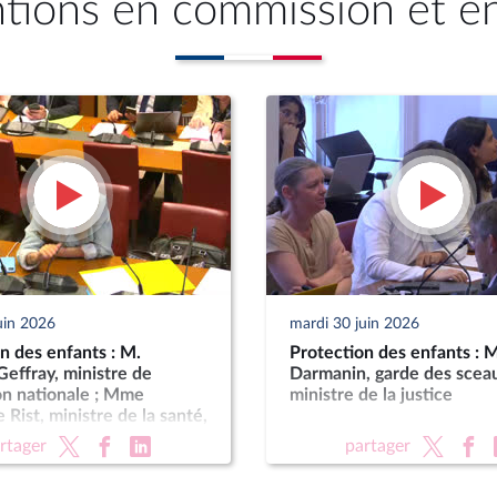
ntions en commission et e
uin 2026
mardi 30 juin 2026
n des enfants : M.
Protection des enfants : 
effray, ministre de
Darmanin, garde des scea
on nationale ; Mme
ministre de la justice
 Rist, ministre de la santé,
les, de l’autonomie et des
rtager
partager
s handicapées