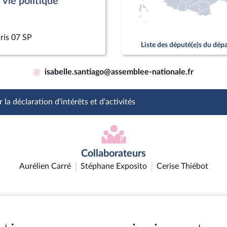
vie politique
ris 07 SP
Liste des député(e)s du dé
@
isabelle.santiago@assemblee-nationale.fr
 la déclaration d'intérêts et d'activités
Collaborateurs
Aurélien Carré
Stéphane Exposito
Cerise Thiébot