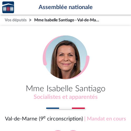
Accèder
Aller au contenu
Aller en bas de la page
Assemblée nationale
à la
page
Vos députés
Mme Isabelle Santiago - Val-de-Marne (9e circonscription)
d'accueil
Mme Isabelle Santiago
Socialistes et apparentés
e
Val-de-Marne (9
circonscription)
| Mandat en cours