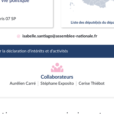
vie politique
ris 07 SP
Liste des député(e)s du dé
@
isabelle.santiago@assemblee-nationale.fr
 la déclaration d'intérêts et d'activités
Collaborateurs
Aurélien Carré
Stéphane Exposito
Cerise Thiébot