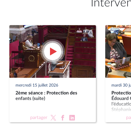
Interve
mercredi 15 juillet 2026
mardi 30 j
2ème séance : Protection des
Protectio
enfants (suite)
Édouard G
l’éducati
Stéphanie
des famil
partager
pa
personne