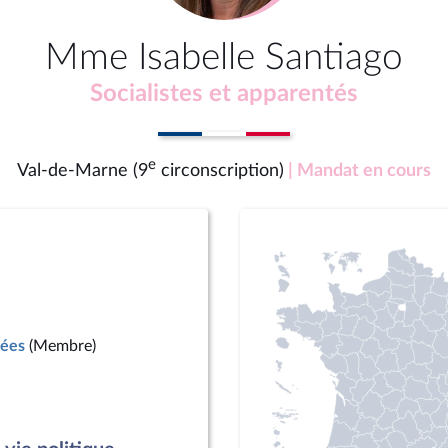
Mme Isabelle Santiago
Socialistes et apparentés
e
Val-de-Marne (9
circonscription)
| Mandat en cours
mées
(Membre)