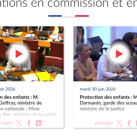
ntions en commission et e
uin 2026
mardi 30 juin 2026
n des enfants : M.
Protection des enfants : 
effray, ministre de
Darmanin, garde des scea
on nationale ; Mme
ministre de la justice
 Rist, ministre de la santé,
les, de l’autonomie et des
rtager
partager
s handicapées