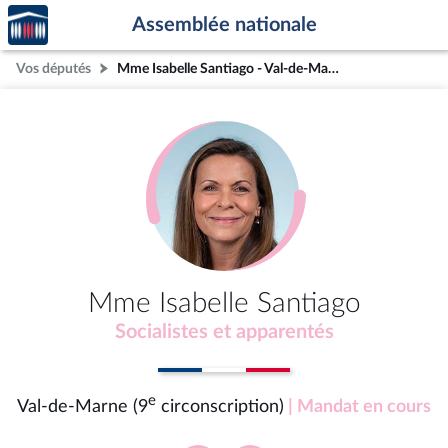
Accèder
Aller au contenu
Aller en bas de la page
Assemblée nationale
à la
page
Vos députés
Mme Isabelle Santiago - Val-de-Marne (9e circonscription)
d'accueil
Mme Isabelle Santiago
Socialistes et apparentés
e
Val-de-Marne (9
circonscription)
| Mandat en cours