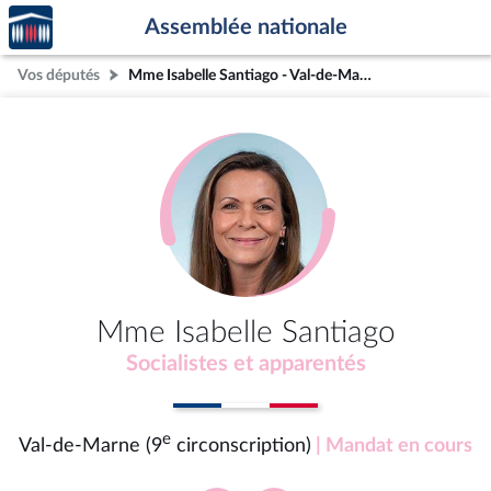
Accèder
Aller au contenu
Aller en bas de la page
Assemblée nationale
à la
page
Vos députés
Mme Isabelle Santiago - Val-de-Marne (9e circonscription)
d'accueil
Mme Isabelle Santiago
Socialistes et apparentés
e
Val-de-Marne (9
circonscription)
| Mandat en cours