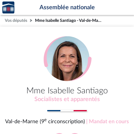
Accèder
Aller au contenu
Aller en bas de la page
Assemblée nationale
à la
page
Vos députés
Mme Isabelle Santiago - Val-de-Marne (9e circonscription)
d'accueil
Mme Isabelle Santiago
Socialistes et apparentés
e
Val-de-Marne (9
circonscription)
| Mandat en cours