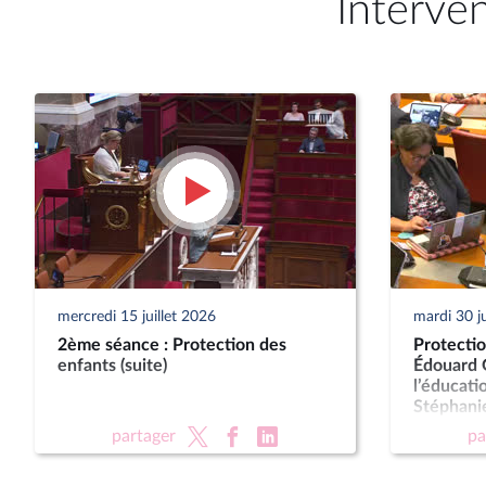
Interve
mercredi 15 juillet 2026
mardi 30 j
2ème séance : Protection des
Protectio
enfants (suite)
Édouard G
l’éducati
Stéphanie
des famil
partager
pa
personne