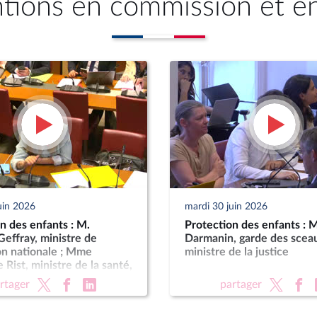
ntions en commission et e
uin 2026
mardi 30 juin 2026
n des enfants : M.
Protection des enfants : 
effray, ministre de
Darmanin, garde des scea
on nationale ; Mme
ministre de la justice
 Rist, ministre de la santé,
les, de l’autonomie et des
rtager
partager
s handicapées