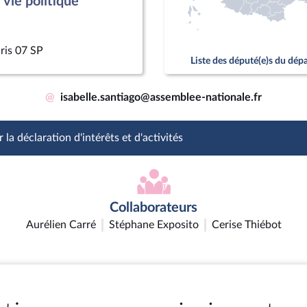
vie politique
ris 07 SP
Liste des député(e)s du dé
@
isabelle.santiago@assemblee-nationale.fr
 la déclaration d'intérêts et d'activités
Collaborateurs
Aurélien Carré
Stéphane Exposito
Cerise Thiébot