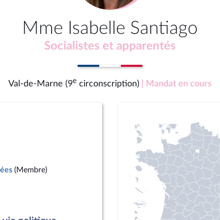
Mme Isabelle Santiago
Socialistes et apparentés
e
Val-de-Marne (9
circonscription)
| Mandat en cours
mées
(Membre)