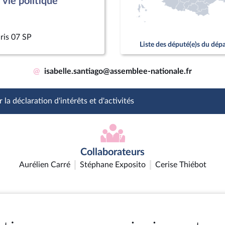
vie politique
ris 07 SP
Liste des député(e)s du dé
@
isabelle.santiago@assemblee-nationale.fr
 la déclaration d'intérêts et d'activités
Collaborateurs
Aurélien Carré
Stéphane Exposito
Cerise Thiébot