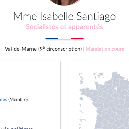
Mme Isabelle Santiago
Socialistes et apparentés
e
Val-de-Marne (9
circonscription)
| Mandat en cours
mées
(Membre)