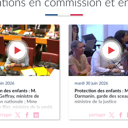
ntions en commission et e
uin 2026
mardi 30 juin 2026
n des enfants : M.
Protection des enfants : 
effray, ministre de
Darmanin, garde des scea
on nationale ; Mme
ministre de la justice
 Rist, ministre de la santé,
les, de l’autonomie et des
rtager
partager
s handicapées