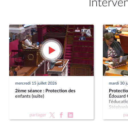
Interve
mercredi 15 juillet 2026
mardi 30 j
2ème séance : Protection des
Protectio
enfants (suite)
Édouard G
l’éducati
Stéphanie
des famil
partager
pa
personne