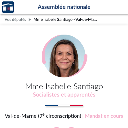
Accèder
Aller au contenu
Aller en bas de la page
Assemblée nationale
à la
page
Vos députés
Mme Isabelle Santiago - Val-de-Marne (9e circonscription)
d'accueil
Mme Isabelle Santiago
Socialistes et apparentés
e
Val-de-Marne (9
circonscription)
| Mandat en cours