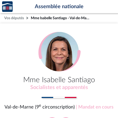
Accèder
Aller au contenu
Aller en bas de la page
Assemblée nationale
à la
page
Vos députés
Mme Isabelle Santiago - Val-de-Marne (9e circonscription)
d'accueil
Mme Isabelle Santiago
Socialistes et apparentés
e
Val-de-Marne (9
circonscription)
| Mandat en cours