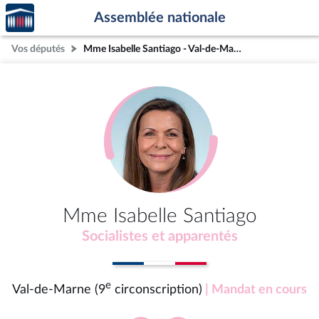
Accèder
Aller au contenu
Aller en bas de la page
Assemblée nationale
à la
page
Vos députés
Mme Isabelle Santiago - Val-de-Marne (9e circonscription)
d'accueil
Mme Isabelle Santiago
Socialistes et apparentés
e
Val-de-Marne (9
circonscription)
| Mandat en cours