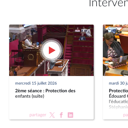
Interve
mercredi 15 juillet 2026
mardi 30 j
2ème séance : Protection des
Protectio
enfants (suite)
Édouard G
l’éducati
Stéphanie
des famil
partager
pa
personne