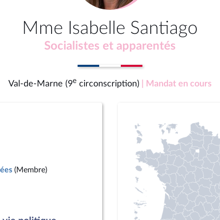
Mme Isabelle Santiago
Socialistes et apparentés
e
Val-de-Marne (9
circonscription)
| Mandat en cours
mées
(Membre)