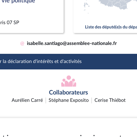
vie politique
ris 07 SP
Liste des député(e)s du dé
@
isabelle.santiago@assemblee-nationale.fr
 la déclaration d'intérêts et d'activités
Collaborateurs
Aurélien Carré
Stéphane Exposito
Cerise Thiébot