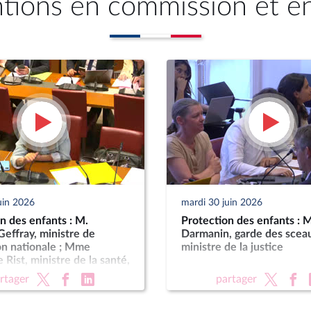
ntions en commission et e
uin 2026
mardi 30 juin 2026
n des enfants : M.
Protection des enfants : 
effray, ministre de
Darmanin, garde des scea
on nationale ; Mme
ministre de la justice
 Rist, ministre de la santé,
les, de l’autonomie et des
rtager
partager
s handicapées