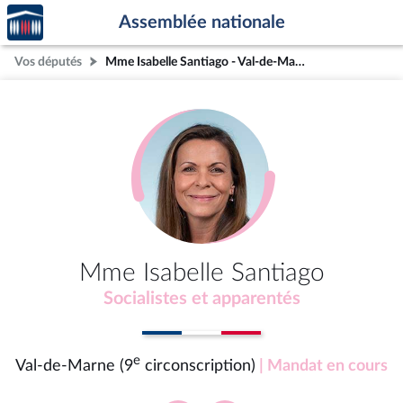
Accèder
Aller au contenu
Aller en bas de la page
Assemblée nationale
à la
page
Vos députés
Mme Isabelle Santiago - Val-de-Marne (9e circonscription)
d'accueil
Mme Isabelle Santiago
Socialistes et apparentés
e
Val-de-Marne (9
circonscription)
| Mandat en cours