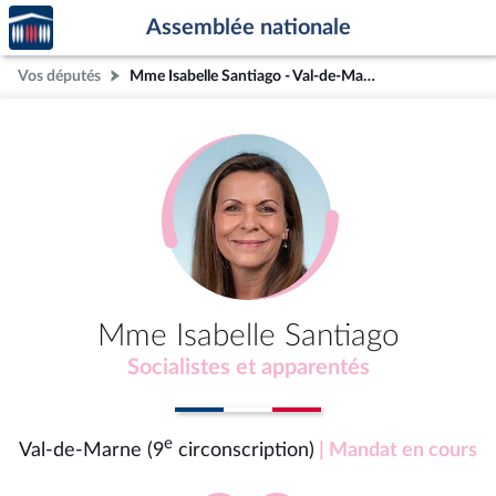
Accèder
Aller au contenu
Aller en bas de la page
Assemblée nationale
à la
page
Vos députés
Mme Isabelle Santiago - Val-de-Marne (9e circonscription)
d'accueil
Mme Isabelle Santiago
Socialistes et apparentés
e
Val-de-Marne (9
circonscription)
| Mandat en cours