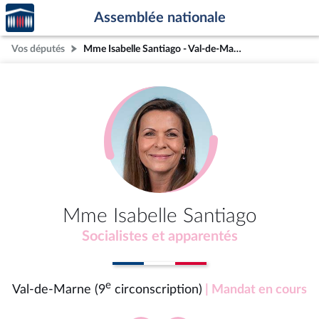
Accèder
Aller au contenu
Aller en bas de la page
Assemblée nationale
à la
page
Vos députés
Mme Isabelle Santiago - Val-de-Marne (9e circonscription)
d'accueil
Mme Isabelle Santiago
Socialistes et apparentés
e
Val-de-Marne (9
circonscription)
| Mandat en cours