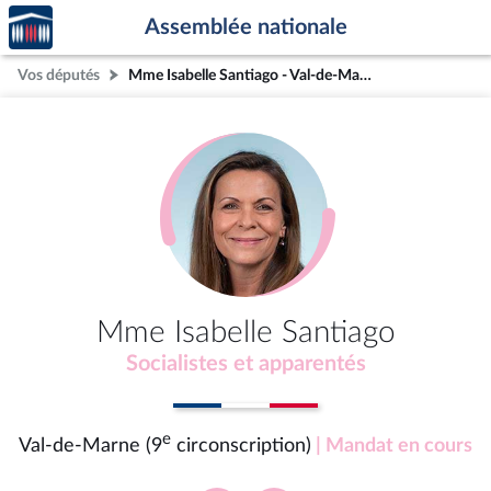
Accèder
Aller au contenu
Aller en bas de la page
Assemblée nationale
à la
page
Vos députés
Mme Isabelle Santiago - Val-de-Marne (9e circonscription)
d'accueil
Mme Isabelle Santiago
Socialistes et apparentés
e
Val-de-Marne (9
circonscription)
| Mandat en cours