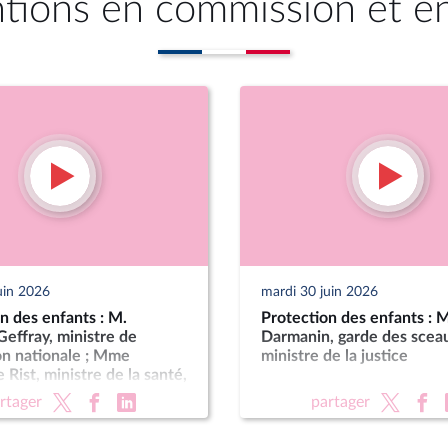
ntions en commission et e
uin 2026
mardi 30 juin 2026
n des enfants : M.
Protection des enfants : 
effray, ministre de
Darmanin, garde des scea
on nationale ; Mme
ministre de la justice
 Rist, ministre de la santé,
les, de l’autonomie et des
rtager
partager
s handicapées