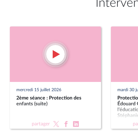
Interve
mercredi 15 juillet 2026
mardi 30 j
2ème séance : Protection des
Protectio
enfants (suite)
Édouard G
l’éducati
Stéphanie
des famil
partager
pa
personne