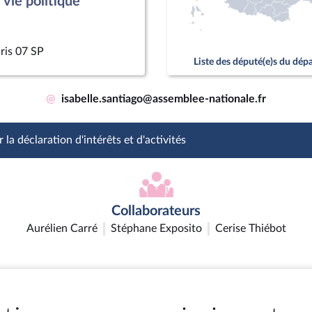
vie politique
ris 07 SP
Liste des député(e)s du dé
@
isabelle.santiago@assemblee-nationale.fr
 la déclaration d'intérêts et d'activités
Collaborateurs
Aurélien Carré
Stéphane Exposito
Cerise Thiébot