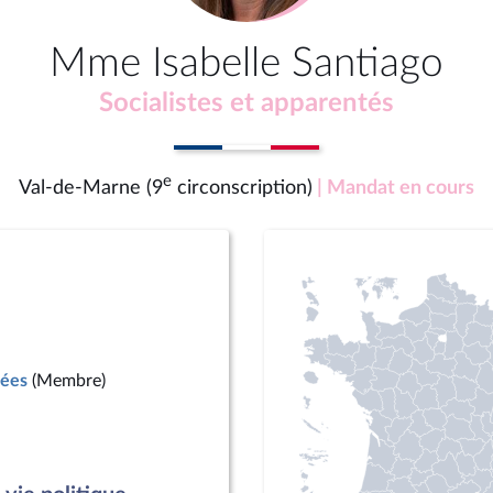
Mme Isabelle Santiago
Socialistes et apparentés
e
Val-de-Marne (9
circonscription)
| Mandat en cours
mées
(Membre)