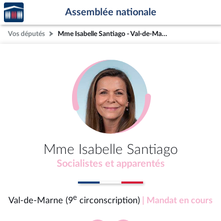
Accèder
Aller au contenu
Aller en bas de la page
Assemblée nationale
à la
page
Vos députés
Mme Isabelle Santiago - Val-de-Marne (9e circonscription)
d'accueil
Mme Isabelle Santiago
Socialistes et apparentés
e
Val-de-Marne (9
circonscription)
| Mandat en cours