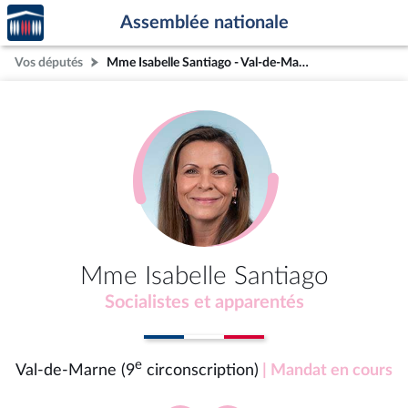
Accèder
Aller au contenu
Aller en bas de la page
Assemblée nationale
à la
page
Vos députés
Mme Isabelle Santiago - Val-de-Marne (9e circonscription)
d'accueil
Mme Isabelle Santiago
Socialistes et apparentés
e
Val-de-Marne (9
circonscription)
| Mandat en cours